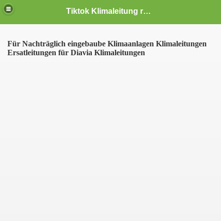
Tiktok Klimaleitung reparieren reparatur Anfertigung DAF Ducato Renault W124 Diavia Traktor Landmaschine Iveco Bus audi chevrolet alle PKW NKW Löten Klimaschlauch Klimaanlage
Für Nachträglich eingebaube Klimaanlagen Klimaleitungen
Ersatleitungen für Diavia Klimaleitungen
zung
t gibt